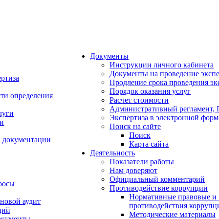
Документы
Инструкции личного кабинета
Документы на проведение эксп
ертиза
Продление срока проведения эк
Порядок оказания услуг
сти определения
Расчет стоимости
Административный регламент,
луги
Экспертиза в электронной форм
ти
Поиск на сайте
Поиск
й документации
Карта сайта
Деятельность
Показатели работы
Нам доверяют
Официальный комментарий
росы
Противодействие коррупции
Нормативные правовые и 
новой аудит
противодействия коррупц
ций
Методические материалы
окументы