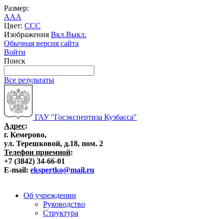
Размер:
A
A
A
Цвет:
C
C
C
Изображения
Вкл.
Выкл.
Обычная версия сайта
Войти
Поиск
Все результаты
ГАУ "Госэкспертиза Кузбасса"
Адрес
:
г. Кемерово,
ул. Терешковой, д.18, пом. 2
Телефон приемной
:
+7 (3842) 34-66-01
E-mail:
ekspertko@mail.ru
Об учреждении
Руководство
Структура