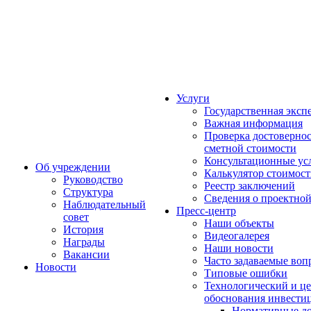
Услуги
Государственная эксп
Важная информация
Проверка достоверно
сметной стоимости
Консультационные ус
Об учреждении
Калькулятор стоимос
Руководство
Реестр заключений
Структура
Сведения о проектно
Наблюдательный
Пресс-центр
совет
Наши объекты
История
Видеогалерея
Награды
Наши новости
Вакансии
Часто задаваемые воп
Новости
Типовые ошибки
Технологический и це
обоснования инвести
Нормативные д