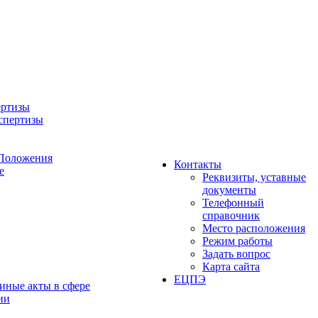
ертизы
спертизы
 Положения
Контакты
е
Реквизиты, уставные
документы
Телефонный
справочник
Место расположения
Режим работы
Задать вопрос
Карта сайта
ЕЦПЭ
иные акты в сфере
ии